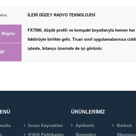
lama
İLERİ DÜZEY RADYO TEKNOLOJİSİ
FX7500, düşük profili ve kompakt boyutlarıyla hemen her iş
 Bilgiler
faktörüyle birlikte gelir. Ticari sınıf uygulamalarınıza cidd
işlevle, bilanço üzerinde de iyi görünür.
DF
MENÜ
ÜRÜNLERİMİZ
mızda
İnsan Kaynakları
Aplikatör
Barkod
m
KVKK Politikamız
Sistemleri
Okuyucu