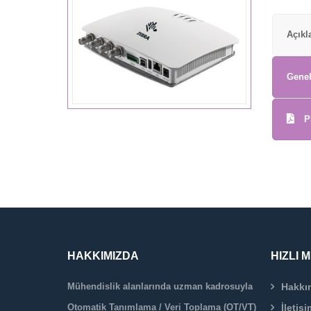
Açık
Genel
P
HAKKIMIZDA
HIZLI 
Mühendislik alanlarında uzman kadrosuyla
Hakkı
Otomatik Tanımlama / Veri Toplama (OT/VT)
İletişi