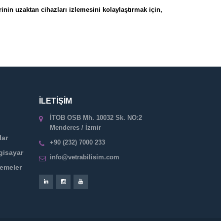
inin uzaktan cihazları izlemesini kolaylaştırmak için,
İLETİŞİM
İTOB OSB Mh. 10032 Sk. NO:2
Menderes / İzmir
lar
+90 (232) 7000 233
gisayar
info@vetrabilisim.com
zemeler