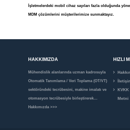
İşletmelerdeki mobil cihaz sayıları fazla olduğunda yönet
MDM çözümlerini müşterilerimize sunmaktayız.
HAKKIMIZDA
HIZLI 
Mühendislik alanlarında uzman kadrosuyla
Hakkı
Otomatik Tanımlama / Veri Toplama (OT/VT)
İletişi
sektöründeki tecrübesini, makine imalatı ve
KVKK 
otomasyon tecrübesiyle birleştirerek…
Metni
Hakkımızda >>>