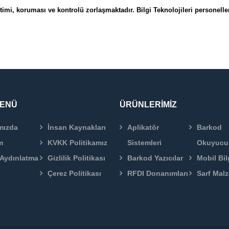
imi, koruması ve kontrolü zorlaşmaktadır. Bilgi Teknolojileri personeller
MENÜ
ÜRÜNLERİMİZ
mızda
İnsan Kaynakları
Aplikatör
Barkod
m
KVKK Politikamız
Sistemleri
Okuyucu
Aydınlatma
Gizlilik Politikası
Barkod Yazıcılar
Mobil Bil
Çerez Politikası
RFDI Donanımları
Sarf Mal