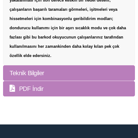
yakalanması için son derece keskin bir hedef deseni;
çalışanların başarılı taramaları görmeleri, işitmeleri veya
hissetmeleri için kombinasyonlu geribildirim modları;
dondurucu kullanımı için bir aşırı sıcaklık modu ve çok daha
fazlası gibi bu barkod okuyucunun çalışanlarınız tarafından
kullanılmasını her zamankinden daha kolay kılan pek çok
özellik elde edersiniz.
Teknik Bilgiler
PDF İndir