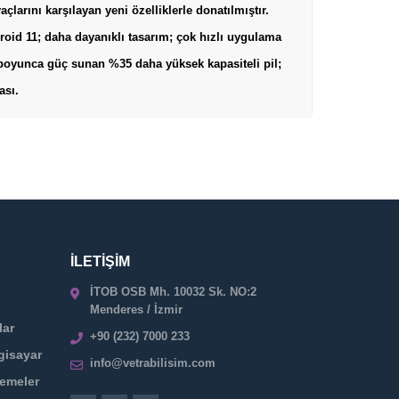
larını karşılayan yeni özelliklerle donatılmıştır.
oid 11; daha dayanıklı tasarım; çok hızlı uygulama
boyunca güç sunan %35 daha yüksek kapasiteli pil;
ası.
İLETİŞİM
İTOB OSB Mh. 10032 Sk. NO:2
Menderes / İzmir
lar
+90 (232) 7000 233
gisayar
info@vetrabilisim.com
zemeler