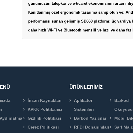
günümüzün talepkar ve e-ticaret ekonomisinin artan ihtiyaç
Kanıtlanmış özel ergonomik tasarıma sahip olun ve: Andr
performansı sunan gelişmiş SD660 platform; üç vardiya 
daha hızlı Wi-Fi ve Bluetooth menzili ve hızı ve daha fazl
MENÜ
ÜRÜNLERİMİZ
mızda
İnsan Kaynakları
Aplikatör
Barkod
m
KVKK Politikamız
Sistemleri
Okuyucu
Aydınlatma
Gizlilik Politikası
Barkod Yazıcılar
Mobil Bil
Çerez Politikası
RFDI Donanımları
Sarf Mal