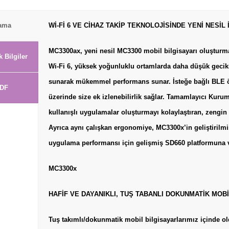
lama
Wİ-Fİ 6 VE CİHAZ TAKİP TEKNOLOJİSİNDE YENİ NESİL
MC3300ax, yeni nesil MC3300 mobil bilgisayarı oluşturma
k Bilgiler
Wi-Fi 6, yüksek yoğunluklu ortamlarda daha düşük geci
sunarak mükemmel performans sunar. İsteğe bağlı BLE özel
DF
üzerinde size ek izlenebilirlik sağlar. Tamamlayıcı Kurum
kullanışlı uygulamalar oluşturmayı kolaylaştıran, zengin ö
Ayrıca aynı çalışkan ergonomiye, MC3300x’in geliştirilmi
uygulama performansı için gelişmiş SD660 platformuna v
MC3300x
HAFİF VE DAYANIKLI, TUŞ TABANLI DOKUNMATİK MOB
Tuş takımlı/dokunmatik mobil bilgisayarlarımız içinde o