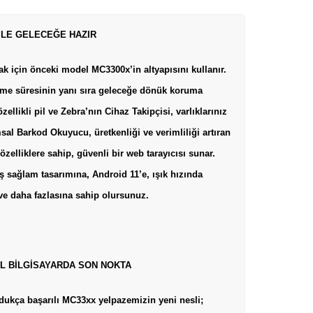
 İLE GELECEĞE HAZIR
k için önceki model MC3300x’in altyapısını kullanır.
kme süresinin yanı sıra geleceğe dönük koruma
likli pil ve Zebra’nın Cihaz Takipçisi, varlıklarınız
sal Barkod Okuyucu, üretkenliği ve verimliliği artıran
zelliklere sahip, güvenli bir web tarayıcısı sunar.
ş sağlam tasarımına, Android 11’e, ışık hızında
e daha fazlasına sahip olursunuz.
İL BİLGİSAYARDA SON NOKTA
ldukça başarılı MC33xx yelpazemizin yeni nesli;