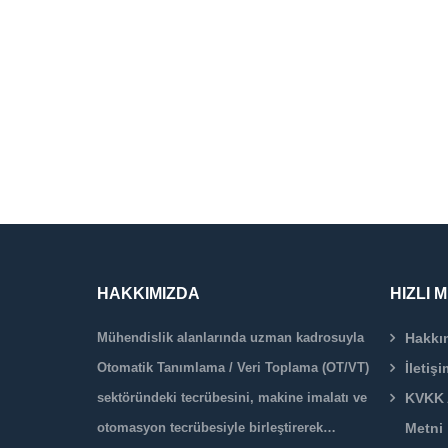
HAKKIMIZDA
HIZLI 
Mühendislik alanlarında uzman kadrosuyla
Hakkı
Otomatik Tanımlama / Veri Toplama (OT/VT)
İletişi
sektöründeki tecrübesini, makine imalatı ve
KVKK 
otomasyon tecrübesiyle birleştirerek…
Metni