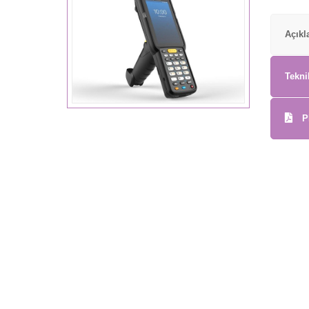
Açık
Tekni
P