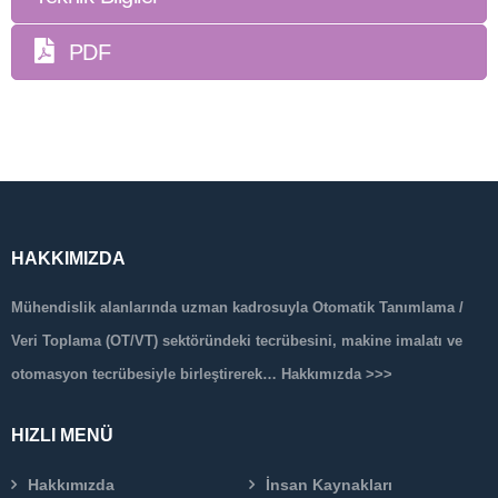
PDF
HAKKIMIZDA
Mühendislik alanlarında uzman kadrosuyla Otomatik Tanımlama /
Veri Toplama (OT/VT) sektöründeki tecrübesini, makine imalatı ve
otomasyon tecrübesiyle birleştirerek…
Hakkımızda >>>
HIZLI MENÜ
Hakkımızda
İnsan Kaynakları