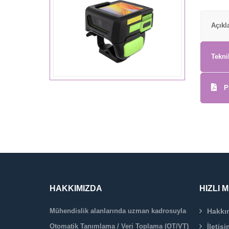
Açık
Tekni
P
HAKKIMIZDA
HIZLI 
Mühendislik alanlarında uzman kadrosuyla
Hakkı
Otomatik Tanımlama / Veri Toplama (OT/VT)
İletişi