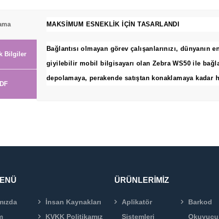
lama
MAKSİMUM ESNEKLİK İÇİN TASARLANDI
Bağlantısı olmayan görev çalışanlarınızı, dünyanın e
k Bilgiler
giyilebilir mobil bilgisayarı olan Zebra WS50 ile bağl
depolamaya, perakende satıştan konaklamaya kadar her
DF
MENÜ
ÜRÜNLERİMİZ
mızda
İnsan Kaynakları
Aplikatör
Barkod
m
KVKK Politikamız
Sistemleri
Okuyucu